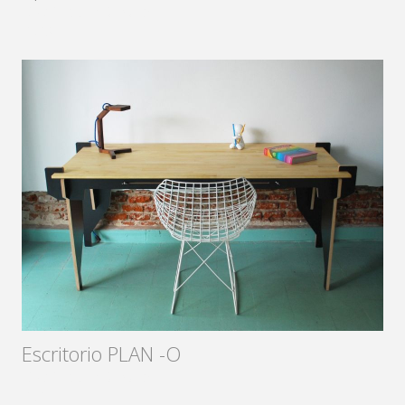
Diseñador:
Sámago
2013
Escritorio PLAN -O
Diseñador:
Sámago
2015