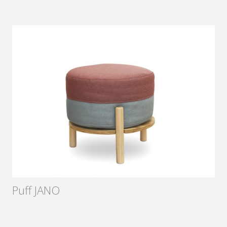
2016
Puff JANO
Diseñador:
Sámago
2017