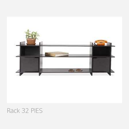
Diseñador:
Sámago
2017
Rack 32 PIES
Diseñador:
Xavier Hierro
2012