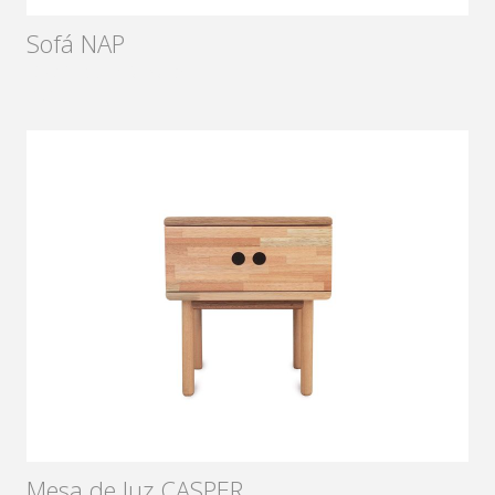
Sofá NAP
Diseñador:
Sámago
2017
Mesa de luz CASPER