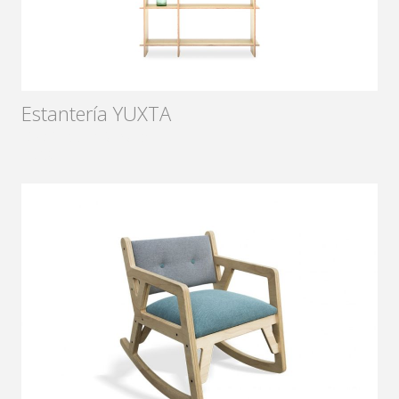
Estantería YUXTA
Diseñador:
Sámago
2013