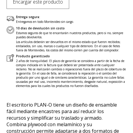
Encargar este producto
Entrega segura:
Entregamos en todo Montevideo sin cargo.
10 días de devolución sin costo
Estamos seguros de que te encantarán nuestros productos, pero si no, siempre
puedes devolverlos.
Los artículos deberán ser devueltos en el mismo estado que fueron recibidos;
embalados, sin uso, marcas o cualquier tipo de deterioro. En el caso de fletes
fuera de Montevideo, los costos del mismo corren por cuenta del comprador.
Producto garantizado
2 años de tranquilidad. El plazo de garantía se considera a partir de la fecha de
compra indicada en la factura que deberá ser presentada ante cualquier
reclamo. No se realizarán cambios o reparaciones fuera del plazo de cobertura de
la garantía. En el caso de falla, se considerará la reparación o el cambio del
producto por uno igual o de similares características. La garantía no cubre fallas
causadas por mal uso, incorrecto mantenimiento, desgaste natural, exposición a
elementos para los cuales los productos no fueron diseñados.
El escritorio PLAN-O tiene un diseño de ensamble
fácil mediante encastres para así reducir los
recursos y simplificar su traslado y armado.
Combina plywood con melamínico y su
construcción permite adaptarse a dos formatos de