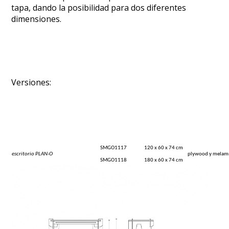
tapa, dando la posibilidad para dos diferentes
dimensiones.
Versiones:
SMGO1117
120 x 60 x 74 cm
escritorio PLAN-O
plywood y melamí
SMGO1118
180 x 60 x 74 cm