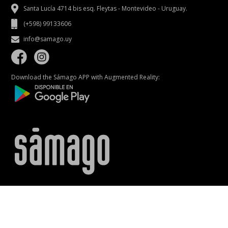
Santa Lucía 4714 bis esq. Fleytas - Montevideo - Uruguay.
(+598) 99133606
info@samago.uy
Download the Sámago APP with Augmented Reality: