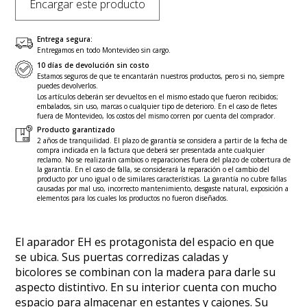
Encargar este producto
Entrega segura:
Entregamos en todo Montevideo sin cargo.
10 días de devolución sin costo
Estamos seguros de que te encantarán nuestros productos, pero si no, siempre
puedes devolverlos.
Los artículos deberán ser devueltos en el mismo estado que fueron recibidos;
embalados, sin uso, marcas o cualquier tipo de deterioro. En el caso de fletes
fuera de Montevideo, los costos del mismo corren por cuenta del comprador.
Producto garantizado
2 años de tranquilidad. El plazo de garantía se considera a partir de la fecha de
compra indicada en la factura que deberá ser presentada ante cualquier
reclamo. No se realizarán cambios o reparaciones fuera del plazo de cobertura de
la garantía. En el caso de falla, se considerará la reparación o el cambio del
producto por uno igual o de similares características. La garantía no cubre fallas
causadas por mal uso, incorrecto mantenimiento, desgaste natural, exposición a
elementos para los cuales los productos no fueron diseñados.
El aparador EH es protagonista del espacio en que
se ubica. Sus puertas corredizas caladas y
bicolores se combinan con la madera para darle su
aspecto distintivo. En su interior cuenta con mucho
espacio para almacenar en estantes y cajones. Su