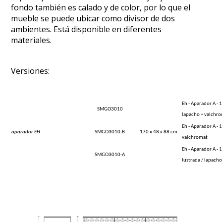
fondo también es calado y de color, por lo que el
mueble se puede ubicar como divisor de dos
ambientes. Está disponible en diferentes
materiales.
Versiones:
Eh - Aparador A 
SMGO3010
lapacho + valchr
Eh - Aparador A -
aparador EH
SMGO3010-B
170 x 48 x 88 cm
valchromat
Eh - Aparador A -
SMGO3010-A
lustrada / lapach