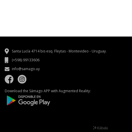
Santa Lucía 4714 bis esq. Fleytas - Montevideo - Uruguay.
(+598) 99133606
info@samago.uy
Download the Sámago APP with Augmented Reality: