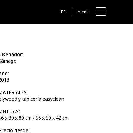
ES
menu
Diseñador:
Sámago
Año:
2018
MATERIALES:
plywood y tapicería easyclean
MEDIDAS:
56 x 80 x 80 cm / 56 x 50 x 42 cm
Precio desde: