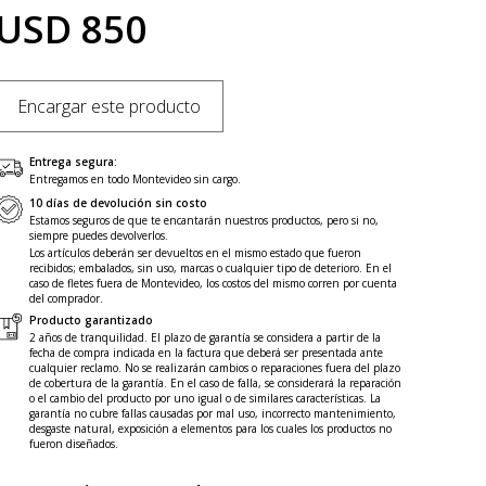
USD 850
Encargar este producto
Entrega segura:
Entregamos en todo Montevideo sin cargo.
10 días de devolución sin costo
Estamos seguros de que te encantarán nuestros productos, pero si no,
siempre puedes devolverlos.
Los artículos deberán ser devueltos en el mismo estado que fueron
recibidos; embalados, sin uso, marcas o cualquier tipo de deterioro. En el
caso de fletes fuera de Montevideo, los costos del mismo corren por cuenta
del comprador.
Producto garantizado
2 años de tranquilidad. El plazo de garantía se considera a partir de la
fecha de compra indicada en la factura que deberá ser presentada ante
cualquier reclamo. No se realizarán cambios o reparaciones fuera del plazo
de cobertura de la garantía. En el caso de falla, se considerará la reparación
o el cambio del producto por uno igual o de similares características. La
garantía no cubre fallas causadas por mal uso, incorrecto mantenimiento,
desgaste natural, exposición a elementos para los cuales los productos no
fueron diseñados.