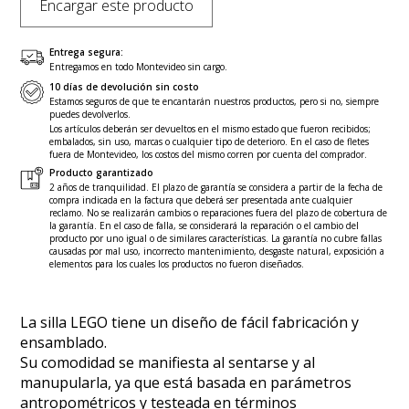
Encargar este producto
Entrega segura:
Entregamos en todo Montevideo sin cargo.
10 días de devolución sin costo
Estamos seguros de que te encantarán nuestros productos, pero si no, siempre
puedes devolverlos.
Los artículos deberán ser devueltos en el mismo estado que fueron recibidos;
embalados, sin uso, marcas o cualquier tipo de deterioro. En el caso de fletes
fuera de Montevideo, los costos del mismo corren por cuenta del comprador.
Producto garantizado
2 años de tranquilidad. El plazo de garantía se considera a partir de la fecha de
compra indicada en la factura que deberá ser presentada ante cualquier
reclamo. No se realizarán cambios o reparaciones fuera del plazo de cobertura de
la garantía. En el caso de falla, se considerará la reparación o el cambio del
producto por uno igual o de similares características. La garantía no cubre fallas
causadas por mal uso, incorrecto mantenimiento, desgaste natural, exposición a
elementos para los cuales los productos no fueron diseñados.
La silla LEGO tiene un diseño de fácil fabricación y
ensamblado.
Su comodidad se manifiesta al sentarse y al
manupularla, ya que está basada en parámetros
antropométricos y testeada en términos