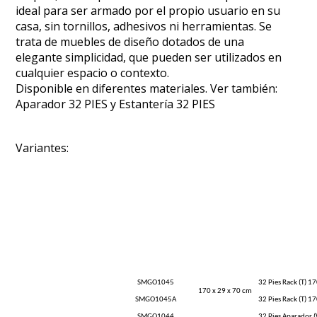
ideal para ser armado por el propio usuario en su
casa, sin tornillos, adhesivos ni herramientas. Se
trata de muebles de diseño dotados de una
elegante simplicidad, que pueden ser utilizados en
cualquier espacio o contexto.
Disponible en diferentes materiales. Ver también:
Aparador 32 PIES y Estantería 32 PIES
Variantes:
SMGO1045
32 Pies Rack (T) 1
170 x 29 x 70 cm
SMGO1045A
32 Pies Rack (T) 
SMGO1044
32 Pies Aparador 