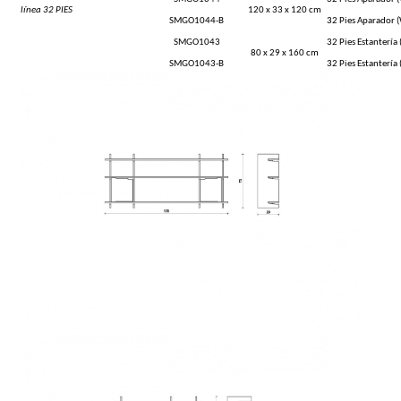
línea 32 PIES
120 x 33 x 120 cm
SMGO1044-B
32 Pies Aparador 
SMGO1043
32 Pies Estantería
80 x 29 x 160 cm
SMGO1043-B
32 Pies Estantería