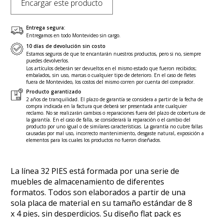
Encargar este producto
Entrega segura:
Entregamos en todo Montevideo sin cargo.
10 días de devolución sin costo
Estamos seguros de que te encantarán nuestros productos, pero si no, siempre
puedes devolverlos.
Los artículos deberán ser devueltos en el mismo estado que fueron recibidos;
embalados, sin uso, marcas o cualquier tipo de deterioro. En el caso de fletes
fuera de Montevideo, los costos del mismo corren por cuenta del comprador.
Producto garantizado
2 años de tranquilidad. El plazo de garantía se considera a partir de la fecha de
compra indicada en la factura que deberá ser presentada ante cualquier
reclamo. No se realizarán cambios o reparaciones fuera del plazo de cobertura de
la garantía. En el caso de falla, se considerará la reparación o el cambio del
producto por uno igual o de similares características. La garantía no cubre fallas
causadas por mal uso, incorrecto mantenimiento, desgaste natural, exposición a
elementos para los cuales los productos no fueron diseñados.
La línea 32 PIES está formada por una serie de
muebles de almacenamiento de diferentes
formatos. Todos son elaborados a partir de una
sola placa de material en su tamaño estándar de 8
x 4 pies, sin desperdicios. Su diseño flat pack es