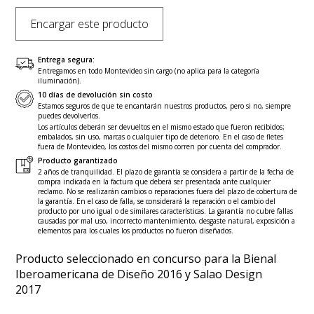
Encargar este producto
Entrega segura:
Entregamos en todo Montevideo sin cargo (no aplica para la categoría
iluminación).
10 días de devolución sin costo
Estamos seguros de que te encantarán nuestros productos, pero si no, siempre
puedes devolverlos.
Los artículos deberán ser devueltos en el mismo estado que fueron recibidos;
embalados, sin uso, marcas o cualquier tipo de deterioro. En el caso de fletes
fuera de Montevideo, los costos del mismo corren por cuenta del comprador.
Producto garantizado
2 años de tranquilidad. El plazo de garantía se considera a partir de la fecha de
compra indicada en la factura que deberá ser presentada ante cualquier
reclamo. No se realizarán cambios o reparaciones fuera del plazo de cobertura de
la garantía. En el caso de falla, se considerará la reparación o el cambio del
producto por uno igual o de similares características. La garantía no cubre fallas
causadas por mal uso, incorrecto mantenimiento, desgaste natural, exposición a
elementos para los cuales los productos no fueron diseñados.
Producto seleccionado en concurso para la Bienal
Iberoamericana de Diseño 2016 y Salao Design
2017