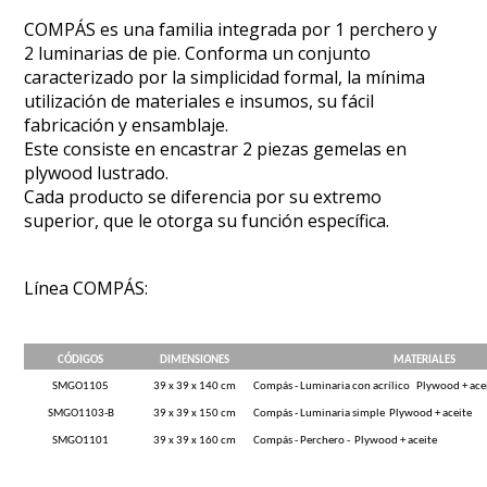
COMPÁS es una familia integrada por 1 perchero y
2 luminarias de pie. Conforma un conjunto
caracterizado por la simplicidad formal, la mínima
utilización de materiales e insumos, su fácil
fabricación y ensamblaje.
Este consiste en encastrar 2 piezas gemelas en
plywood lustrado.
Cada producto se diferencia por su extremo
superior, que le otorga su función específica.
Línea COMPÁS:
CÓDIGOS
DIMENSIONES
MATERIALES
SMGO1105
39 x 39 x 140 cm
Compás - Luminaria con acrílico Plywood + ace
SMGO1103-B
39 x 39 x 150 cm
Compás - Luminaria simple Plywood + aceite
SMGO1101
39 x 39 x 160 cm
Compás - Perchero - Plywood + aceite