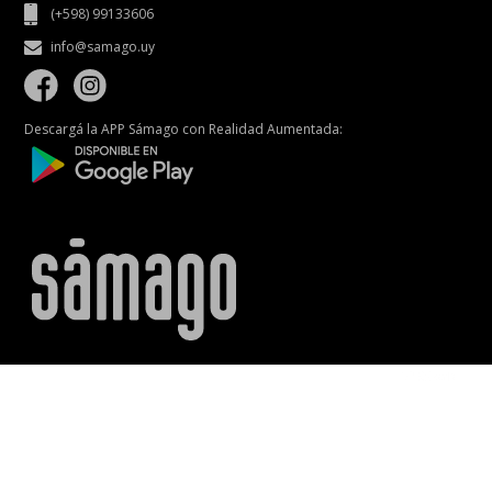
(+598) 99133606
info@samago.uy
Descargá la APP Sámago con Realidad Aumentada: