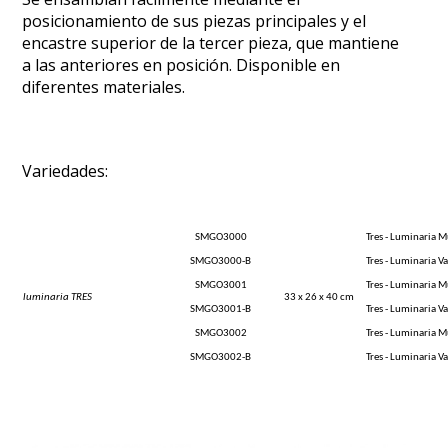
posicionamiento de sus piezas principales y el
encastre superior de la tercer pieza, que mantiene
a las anteriores en posición. Disponible en
diferentes materiales.
Variedades:
SMGO3000
Tres - Luminaria 
SMGO3000-B
Tres - Luminaria 
SMGO3001
Tres - Luminaria 
luminaria TRES
33 x 26 x 40 cm
SMGO3001-B
Tres - Luminaria 
SMGO3002
Tres - Luminaria 
SMGO3002-B
Tres - Luminaria