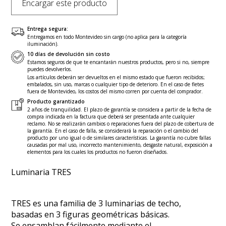
Encargar este producto
Entrega segura:
Entregamos en todo Montevideo sin cargo (no aplica para la categoría
iluminación).
10 días de devolución sin costo
Estamos seguros de que te encantarán nuestros productos, pero si no, siempre
puedes devolverlos.
Los artículos deberán ser devueltos en el mismo estado que fueron recibidos;
embalados, sin uso, marcas o cualquier tipo de deterioro. En el caso de fletes
fuera de Montevideo, los costos del mismo corren por cuenta del comprador.
Producto garantizado
2 años de tranquilidad. El plazo de garantía se considera a partir de la fecha de
compra indicada en la factura que deberá ser presentada ante cualquier
reclamo. No se realizarán cambios o reparaciones fuera del plazo de cobertura de
la garantía. En el caso de falla, se considerará la reparación o el cambio del
producto por uno igual o de similares características. La garantía no cubre fallas
causadas por mal uso, incorrecto mantenimiento, desgaste natural, exposición a
elementos para los cuales los productos no fueron diseñados.
Luminaria TRES
TRES es una familia de 3 luminarias de techo,
basadas en 3 figuras geométricas básicas.
Se ensamblan fácilmente mediante el